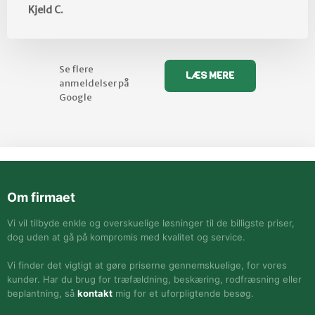
Kjeld C.
Se flere
LÆS MERE​
anmeldelser på
Google​
Om firmaet
Vi vil tilbyde enkle og overskuelige løsninger til de billigste priser,
dog uden at gå på kompromis med kvalitet og service.
Vi finder det vigtigt at gøre priserne gennemskuelige, for vores
kunder. Har du brug for træfældning, beskæring, rodfræsning eller
beplantning, så
kontakt
mig for et uforpligtende besøg.