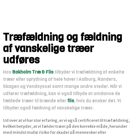
Træfældning og fældning
af vanskelige træer
udføres
​Hos
Bakholm Træ & Flis
tilbyder vi træfældning af enkelte
træer eller oprydning af hele haver i Aalborg, Randers,
Skagen og Vendsyssel samt mange andre steder. Når vi
udfører træfældning, kan vi også tilbyde at omdanne de
fældede træer til brænde eller
flis
, hvis du ønsker det. Vi
tilbyder også fældning af vanskelige træer.
Ud over at vi har stor erfaring, er vi også certificeret til træfældning,
hvilket betyder, at vi fælder træer på den korrekte måde, herunder
med mindst mulig risiko for skader på mennesker eller