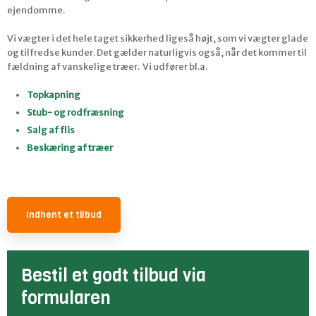
ejendomme.
Vi vægter i det hele taget sikkerhed ligeså højt, som vi vægter glade
og tilfredse kunder. Det gælder naturligvis også, når det kommer til
fældning af vanskelige træer. ​ Vi udfører bl.a.
Topkapning
Stub- og rodfræsning
Salg af flis
Beskæring af træer
Indhent et tilbud​
Bestil et godt tilbud via
formularen