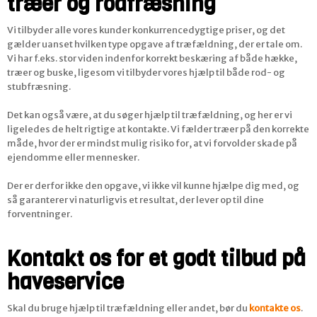
træer og rodfræsning
Vi tilbyder alle vores kunder konkurrencedygtige priser, og det
gælder uanset hvilken type opgave af træfældning, der er tale om.
Vi har f.eks. stor viden indenfor korrekt beskæring af både hække,
træer og buske, ligesom vi tilbyder vores hjælp til både rod- og
stubfræsning.
Det kan også være, at du søger hjælp til træfældning, og her er vi
ligeledes de helt rigtige at kontakte. Vi fælder træer på den korrekte
måde, hvor der er mindst mulig risiko for, at vi forvolder skade på
ejendomme eller mennesker.
Der er derfor ikke den opgave, vi ikke vil kunne hjælpe dig med, og
så garanterer vi naturligvis et resultat, der lever op til dine
forventninger.
Kontakt os for et godt tilbud på
haveservice
Skal du bruge hjælp til træfældning eller andet, bør du
kontakte os
.