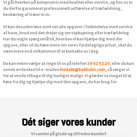
Vi går hverken på kompromis med kvalitet eller service, og hos os er
du derfor garanteret professionelt udførelse af træfældning,
beskæring af træer m.m.
Vi kan desuden løse stort set alle opgaver i forbindelse med service
af have, hvad end det drejer sig om topkapning eller træfældning.
Har du nogle spørgsmål til, hvordan vi kan hjælpe dig med din
opgave, eller vil du høre mere om vores fordelagtige priser, skal du
være mere end velkommen til at kontakte os i dag.
Du kan enten vælge at ringe til os på telefon
29 62 92 20
, eller du kan
sende en besked til e-mailen
kontakt@bakholm.com
, så sørger vi
for at vende tilbage til dig hurtigst muligt. Vi glæder os meget til at
høre fra dig og hjælpe dig med den opgave, du har brug for.
Dét siger vores kunder
Vi samler på glade og tilfredse kunder!