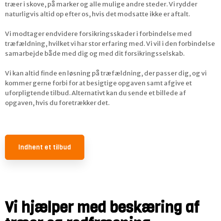
træer i skove, på marker og alle mulige andre steder. Vi rydder
naturligvis altid op efter os, hvis det modsatte ikke er aftalt.
​Vi modtager endvidere forsikringsskader i forbindelse med
træfældning, hvilket vi har stor erfaring med. Vi vil i den forbindelse
samarbejde både med dig og med dit forsikringsselskab.​
Vi kan altid finde en løsning på træfældning, der passer dig, og vi
kommer gerne forbi for at besigtige opgaven samt afgive et
uforpligtende tilbud. Alternativt kan du sende et billede af
opgaven, hvis du foretrækker det.
Indhent et tilbud
Vi hjælper med beskæring af